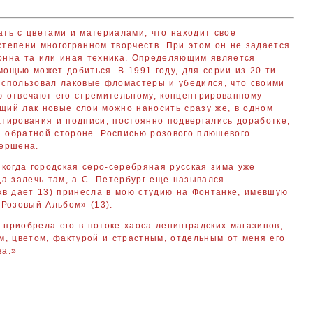
ть с цветами и материалами, что находит свое
тепени многогранном творчеств. При этом он не задается
онна та или иная техника. Определяющим является
омощью может добиться. В 1991 году, для серии из 20-ти
использовал лаковые фломастеры и убедился, что своими
ю отвечают его стремительному, концентрированному
щий лак новые слои можно наносить сразу же, в одном
тирования и подписи, постоянно подвергались доработке,
 обратной стороне. Росписью розового плюшевого
вершена.
 когда городская серо-серебряная русская зима уже
да залечь там, а С.-Петербург еще назывался
кв дает 13) принесла в мою студию на Фонтанке, имевшую
«Розовый Альбом» (13).
, приобрела его в потоке хаоса ленинградских магазинов,
м, цветом, фактурой и страстным, отдельным от меня его
ва.»