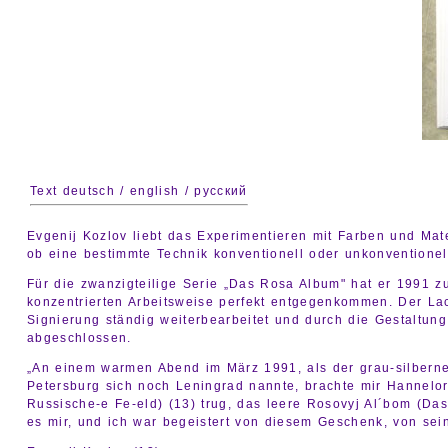
Text deutsch / english / русский
Evgenij Kozlov liebt das Experimentieren mit Farben und Mate
ob eine bestimmte Technik konventionell oder unkonventionell
Für die zwanzigteilige Serie „Das Rosa Album" hat er 1991 zu
konzentrierten Arbeitsweise perfekt entgegenkommen. Der Lac
Signierung ständig weiterbearbeitet und durch die Gestaltun
abgeschlossen.
„An einem warmen Abend im März 1991, als der grau-silberne r
Petersburg sich noch Leningrad nannte, brachte mir Hannelo
Russische-e Fe-eld) (13) trug, das leere Rosovyj Al´bom (Da
es mir, und ich war begeistert von diesem Geschenk, von se