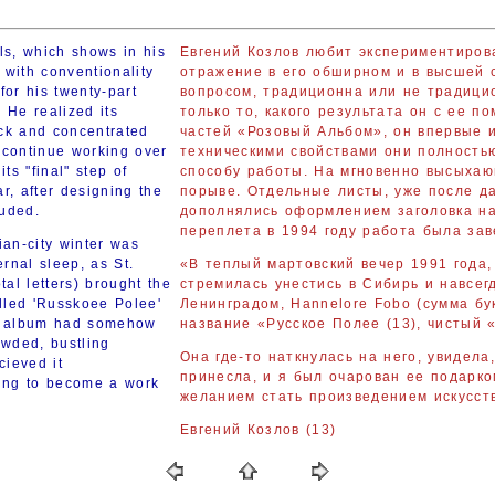
ls, which shows in his
Евгений Козлов любит экспериментирова
with conventionality
отражение в его обширном и в высшей с
 for his twenty-part
вопросом, традиционна или не традици
 He realized its
только то, какого результата он с ее п
ick and concentrated
частей «Розовый Альбом», он впервые 
o continue working over
техническими свойствами они полность
ts "final" step of
способу работы. На мгновенно высыхаю
ar, after designing the
порыве. Отдельные листы, уже после да
luded.
дополнялись оформлением заголовка на
переплета в 1994 году работа была за
ian-city winter was
ernal sleep, as St.
«В теплый мартовский вечер 1991 года,
al letters) brought the
стремилась унестись в Сибирь и навсег
alled 'Russkoee Polee'
Ленинградом, Hannelore Fobo (сумма бу
he album had somehow
название «Русское Полее (13), чистый 
owded, bustling
Она где-то наткнулась на него, увидела
cieved it
принесла, и я был очарован ее подарко
dding to become a work
желанием стать произведением искусст
Евгений Козлов (13)