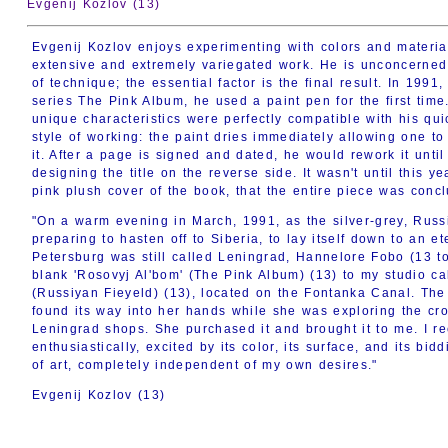
Evgenij Kozlov (13)
Evgenij Kozlov enjoys experimenting with colors and materia
extensive and extremely variegated work. He is unconcerned 
of technique; the essential factor is the final result. In 1991,
series The Pink Album, he used a paint pen for the first time.
unique characteristics were perfectly compatible with his qu
style of working: the paint dries immediately allowing one t
it. After a page is signed and dated, he would rework it until i
designing the title on the reverse side. It wasn't until this ye
pink plush cover of the book, that the entire piece was conc
"On a warm evening in March, 1991, as the silver-grey, Russ
preparing to hasten off to Siberia, to lay itself down to an et
Petersburg was still called Leningrad, Hannelore Fobo (13 tot
blank 'Rosovyj Al'bom' (The Pink Album) (13) to my studio c
(Russiyan Fieyeld) (13), located on the Fontanka Canal. T
found its way into her hands while she was exploring the cr
Leningrad shops. She purchased it and brought it to me. I re
enthusiastically, excited by its color, its surface, and its bi
of art, completely independent of my own desires."
Evgenij Kozlov (13)