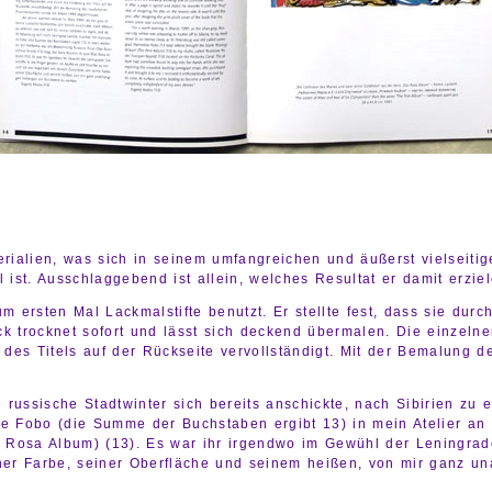
rialien, was sich in seinem umfangreichen und äußerst vielseitige
 ist. Ausschlaggebend ist allein, welches Resultat er damit erzie
m ersten Mal Lackmalstifte benutzt. Er stellte fest, dass sie dur
k trocknet sofort und lässt sich deckend übermalen. Die einzelne
g des Titels auf der Rückseite vervollständigt. Mit der Bemalung
ussische Stadtwinter sich bereits anschickte, nach Sibirien zu en
re Fobo (die Summe der Buchstaben ergibt 13) in mein Atelier a
s Rosa Album) (13). Es war ihr irgendwo im Gewühl der Leningrade
iner Farbe, seiner Oberfläche und seinem heißen, von mir ganz u