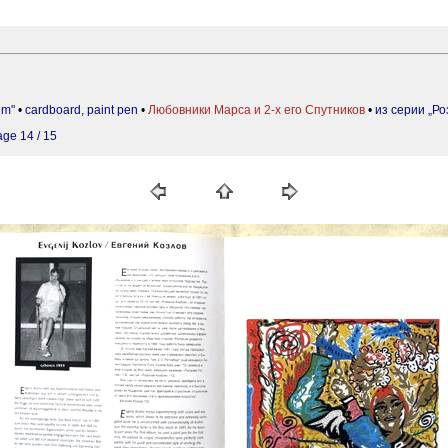
bum"
•
cardboard, paint pen
•
Любовники Марса и 2-х его Спутников
•
из серии „Р
age 14 / 15