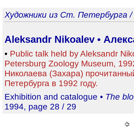
Художники из Ст. Петербурга / Аr
Aleksandr Nikoalev • Алек
•
Public talk held by Aleksandr Niko
Petersburg Zoology Museum, 19
Николаева (Захара) прочитанный
Петербурга в 1992 году.
Exhibition and catalogue
• The bl
1994, page 28 / 29